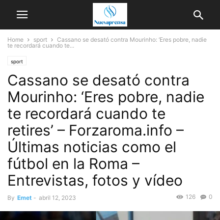
Home
sport
Cassano se desató contra Mourinho: ‘Eres pobre, nadie
te recordará cuando te...
sport
Cassano se desató contra
Mourinho: ‘Eres pobre, nadie
te recordará cuando te
retires’ – Forzaroma.info –
Últimas noticias como el
fútbol en la Roma –
Entrevistas, fotos y vídeo
126
0
By
Emet
-
abril 12, 2023