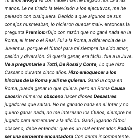
18 años
levaya
Ni con nadie más he llegado nunca a las
manos. Le he tirado la televisión a los ejecutivos, me he
peleado con cualquiera. Debido a que algunos de sus
conejos husmeaban, lo hicieron quedar mal».
entonces la
pregunta
Premios:
«Dijo con razón que no gané nada en la
Roma, el Inter o el Real. Fui a la Roma, a diferencia de la
Juventus, porque el fútbol para mí siempre ha sido amor,
pasión y diversión. Si quería ganar, era fácil». fue a la Juve.
Ve a preguntarle a Totti, De Rossi y Conte,
Lo que hizo
Cassano durante cinco años.
Hizo enloquecer a los
hinchas de la Roma y allí me quieren.
Ganó la copa en
Roma, puede ganar lo que quiera, pero en Roma
Causa
caos
sin números
obsceno
hacer dioses
Desastres
jugadores que saltan. No he ganado nada en el Inter y no
quiero ganar nada, no me interesan los títulos, siempre he
jugado para entretener a la afición. Ganó jugando fútbol
obsceno, debe entender que es un mal entrenador.
Podría
ser una serpiente encantadora
Con gente incompetente,