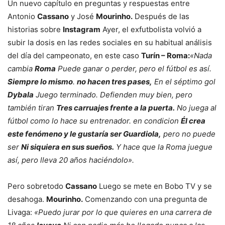
Un nuevo capítulo en preguntas y respuestas entre
Antonio
Cassano
y José
Mourinho.
Después de las
historias sobre
Instagram
Ayer, el exfutbolista volvió a
subir la dosis en las redes sociales en su habitual análisis
del día del campeonato, en este caso
Turín – Roma:
«Nada
cambia
Roma
Puede ganar o perder, pero el fútbol es así.
Siempre lo mismo
.
no hacen tres pases,
En el séptimo gol
Dybala
Juego terminado. Defienden muy bien, pero
también tiran
Tres carruajes frente a la puerta.
No juega al
fútbol como lo hace su entrenador. en condicion
Él crea
este fenómeno y le gustaría ser Guardiola,
pero no puede
ser
Ni siquiera en sus sueños.
Y hace que la Roma juegue
así, pero lleva 20 años haciéndolo».
Pero sobretodo
Cassano
Luego se mete en Bobo TV y se
desahoga.
Mourinho.
Comenzando con una pregunta de
Livaga:
«Puedo jurar por lo que quieres en una carrera de