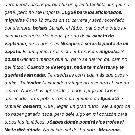
pero puedo hablar porque fui un gran futbolista aunque no
gané, pero no me importa.
Jugué para los aficionados.
migueles
Ganó 12 títulos en su carrera y será recordado
por siempre.
bolsas
Cambió el fútbol, ​​ganó ocho títulos y
cambió las reglas del juego, por no decir
caseta de
vigilancia,
de lo que eres
Ni siquiera serás la punta de un
zapato.
Es un genio, eres malo entrenando.
migueles
Y
bolsas
Ganaron menos que tú, pero se fueron del camino
del fútbol.
Cuando te detengas, nadie te molestará y te
quedarás sin nada.
Te quedarás con nada más que caos y
dudas. Tú
incitar
Aficionados y jugadores contra el mundo
entero. Nunca has apreciado a ningún jugador. Como
entrenador eres pobre. Tome un ejemplo de
Spalletti
o
también
desierto,
Que juegan un gran fútbol. Me alegro de
no haber ganado nada, pero dejé algo en mi corazón para
todos los fanáticos.
¿Sabes dónde pondrás los trofeos?
No te diré dónde.
No hablé mal del hombre.
Mourinho,