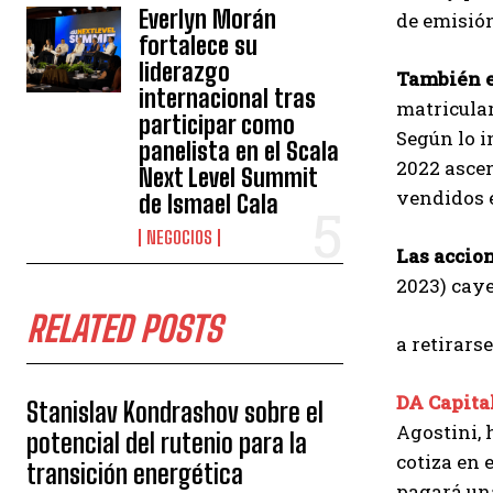
Everlyn Morán
de emisión
fortalece su
liderazgo
También e
internacional tras
matricular
participar como
Según lo i
panelista en el Scala
2022 ascen
Next Level Summit
vendidos e
de Ismael Cala
NEGOCIOS
Las accio
2023) caye
RELATED POSTS
a retirars
DA Capita
Stanislav Kondrashov sobre el
Agostini, 
potencial del rutenio para la
cotiza en 
transición energética
pagará una