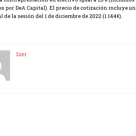
os por DeA Capital). El precio de cotización incluye un
I've read and accept the
Privacy Policy
.
l de la sesión del 1 de diciembre de 2022 (1.144€).
Izer
Izer