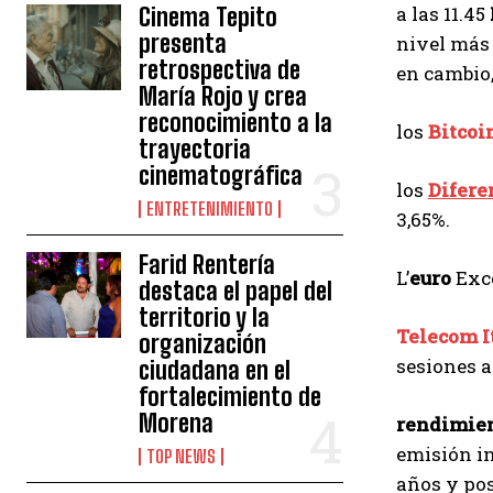
a las 11.45
Cinema Tepito
presenta
nivel más
retrospectiva de
en cambio
María Rojo y crea
reconocimiento a la
los
Bitcoi
trayectoria
cinematográfica
los
Difere
ENTRETENIMIENTO
3,65%.
Farid Rentería
L’
euro
Exce
destaca el papel del
territorio y la
Telecom I
organización
sesiones a
ciudadana en el
fortalecimiento de
Morena
rendimien
emisión in
TOP NEWS
años y pos