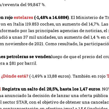
/reventa del 99,847 %.
n rojo
estelares
(-1,48% a 14.688€)
. El Ministerio de 
on en Italia 119.853 coches, un aumento del 14,7%. La
nformado por las principales agencias de noticias, e
dió a unas 37 mil unidades, un aumento del 1,4 % en
n noviembre de 2021. Como resultado, la participación 
nes petroleras se venden
luego de que el precio del c
ra a $81 por barril.
e
¿Dónde está?
(-1,49% a 13,88 euros). También en rojo
T
l
Registra un salto del 28,5%, hasta los 1,47 euros
. NO
ha anunciado la decisión de lanzar una oferta pública
el sector STAR, con el objetivo de obtener una cancelac
I WANT IN
 contraprestación en efectivo igual a 1,5 € (incluido