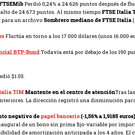
FTSEMib
Perdió 0,24% a 24.626 puntos después de fluc
 alto de 24.673 puntos. Al mismo tiempo
FTSE Italia 
, para un archivo
Sombrero mediano de FTSE Italia
(
ns
Fluctúa en torno a los 17.000 dólares (unos 16.000 eu
ncial BTP-Bund
Todavía está por debajo de los 190 pu
dió $1.05.
talia TIM
Mantente en el centro de atención
Tras las
nteriores. La dirección registró una disminución parci
to negativo de
papel bancario
(-1,56% a 1,9185 euros
augural de un bono sin prima fijo-variable por impor
ibilidad de amortización anticipada a los 4 años. El c