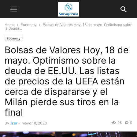
Home
Economy
Bolsas de Valores Hoy, 18 de mayo. Optimismo sobre
la deuda...
Economy
Bolsas de Valores Hoy, 18 de
mayo. Optimismo sobre la
deuda de EE.UU. Las listas
de precios de la UEFA están
cerca de dispararse y el
Milán pierde sus tiros en la
final
98
0
By
Izer
-
mayo 18, 2023