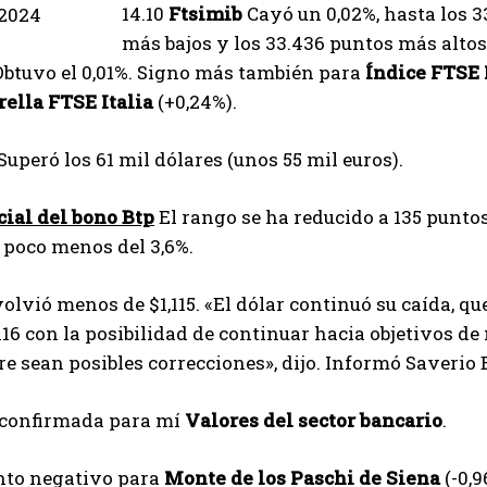
14.10
Ftsimib
Cayó un 0,02%, hasta los 33
más bajos y los 33.436 puntos más alto
btuvo el 0,01%. Signo más también para
Índice FTSE 
rella FTSE Italia
(+0,24%).
Superó los 61 mil dólares (unos 55 mil euros).
cial del bono Btp
El rango se ha reducido a 135 punto
 poco menos del 3,6%.
olvió menos de $1,115. «El dólar continuó su caída, qu
,116 con la posibilidad de continuar hacia objetivos de 
e sean posibles correcciones», dijo. Informó Saverio 
 confirmada para mí
Valores del sector bancario
.
to negativo para
Monte de los Paschi de Siena
(-0,9