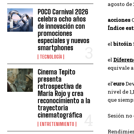
POCO Carnival 2026
celebra ocho años
acciones
O
de innovación con
Índice est
promociones
especiales y nuevos
el
bitcóin
smartphones
TECNOLOGÍA
el
Diferen
equivale a
Cinema Tepito
presenta
el’
euro
Dev
retrospectiva de
nivel de 1
María Rojo y crea
que siempr
reconocimiento a la
trayectoria
cinematográfica
Sesión no
ENTRETENIMIENTO
Rendimien