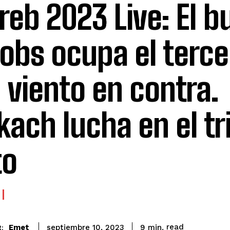
reb 2023 Live: El 
obs ocupa el terce
 viento en contra.
kach lucha en el tr
to
read
Emet
9
min.
septiembre 10, 2023
: