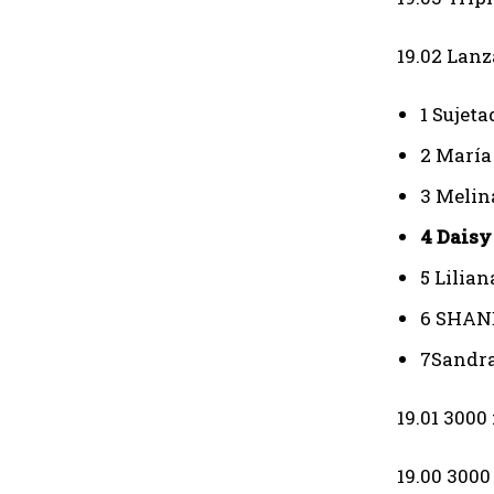
19.02 Lanz
1 Sujeta
2 María
3 Melin
4 Daisy
5 Lilian
6 SHAN
7Sandr
19.01 3000
19.00 3000