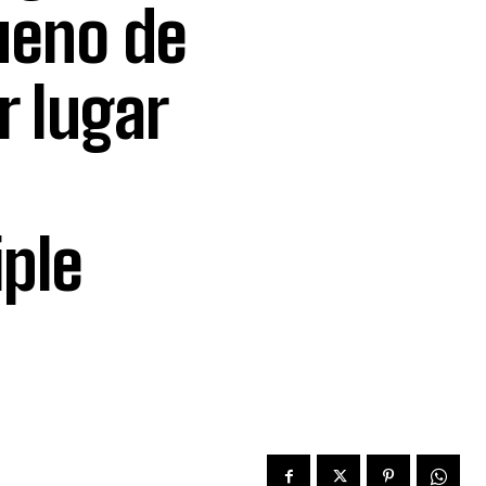
bueno de
r lugar
iple