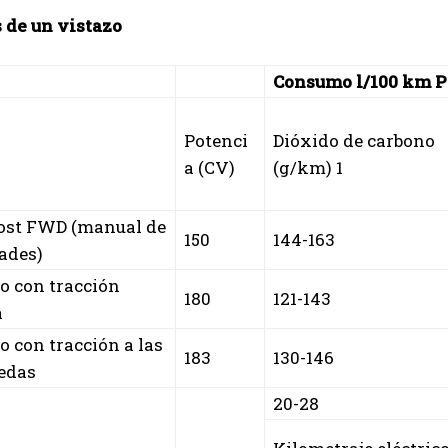
 de un vistazo
Consumo l/100 km 
Potenci
Dióxido de carbono
a (CV)
(g/km) 1
oost FWD (manual de
150
144-163
ades)
do con tracción
180
121-143
a
do con tracción a las
183
130-146
uedas
20-28