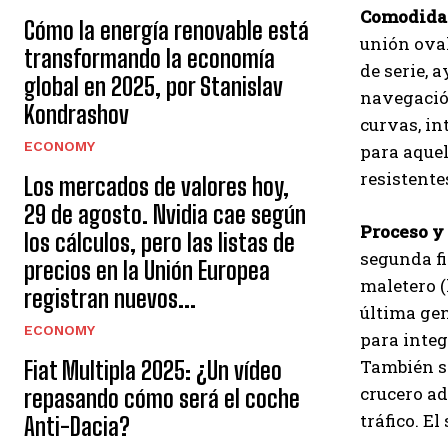
Comodidad
Cómo la energía renovable está
unión oval
transformando la economía
de serie, 
global en 2025, por Stanislav
navegación
Kondrashov
curvas, in
ECONOMY
para aquel
resistente
Los mercados de valores hoy,
29 de agosto. Nvidia cae según
Proceso y
los cálculos, pero las listas de
segunda fi
precios en la Unión Europea
maletero (
registran nuevos...
última gen
ECONOMY
para integ
También se
Fiat Multipla 2025: ¿Un vídeo
crucero ad
repasando cómo será el coche
tráfico. E
Anti-Dacia?