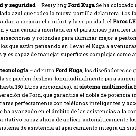
 y seguridad
– Restyling
Ford Kuga
Se ha colocado 
I've read and accept the
Privacy Policy
.
ada azul que rodea la nueva parrilla delantera. Los fa
ayudan a mejorar el confort y la seguridad. el
Faros LE
 y una cámara montada en el parabrisas para leer las 
Izer
tersecciones y rotondas para iluminar mejor a peatone
los que están pensando en llevar el Kuga a aventura
s y es capaz de manejar superficies complejas como a
 tecnología
– adentro
Ford Kuga
, los diseñadores se 
la se pueden deslizar longitudinalmente para aumenta
hasta 150 litros adicionales). el
sistema multimedia
E
eración de Ford, que garantiza el doble de potencia i
rarse perfectamente con teléfonos inteligentes y ac
 ha avanzado en el ámbito de las asistencias a la c
aptativo capaz ahora de aplicar automáticamente los 
l sistema de asistencia al aparcamiento integra un sis