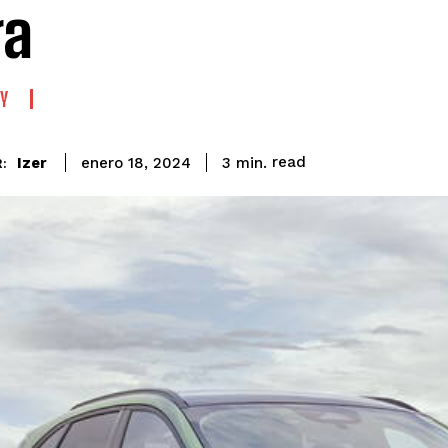
ga
Y
read
Izer
3
min.
enero 18, 2024
: