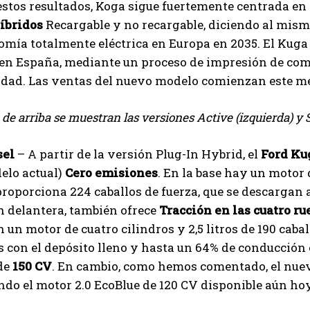
estos resultados, Koga sigue fuertemente centrada en
íbridos
Recargable y no recargable, diciendo al mis
mía totalmente eléctrica en Europa en 2035. El Kuga
 en España, mediante un proceso de impresión de co
idad. Las ventas del nuevo modelo comienzan este m
 de arriba se muestran las versiones Active (izquierda) y 
sel
– A partir de la versión Plug-In Hybrid, el
Ford Ku
elo actual)
Cero emisiones
. En la base hay un motor d
 proporciona 224 caballos de fuerza, que se descargan 
n delantera, también ofrece
Tracción en las cuatro ru
 un motor de cuatro cilindros y 2,5 litros de 190 cab
 con el depósito lleno y hasta un 64% de conducción 
de
150 CV
. En cambio, como hemos comentado, el nuev
o el motor 2.0 EcoBlue de 120 CV disponible aún hoy
I WANT IN