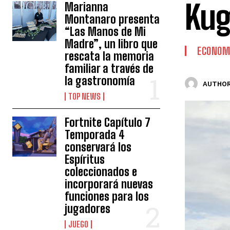
Ku
Marianna
Montanaro presenta
“Las Manos de Mi
Madre”, un libro que
ECONOM
rescata la memoria
familiar a través de
la gastronomía
AUTHOR
TOP NEWS
Fortnite Capítulo 7
Temporada 4
conservará los
Espíritus
coleccionados e
incorporará nuevas
funciones para los
jugadores
JUEGO