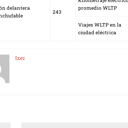
Kilometraje eléctric
ión delantera
promedio WLTP
243
enchufable
Viajes WLTP en la
ciudad eléctrica
Izer