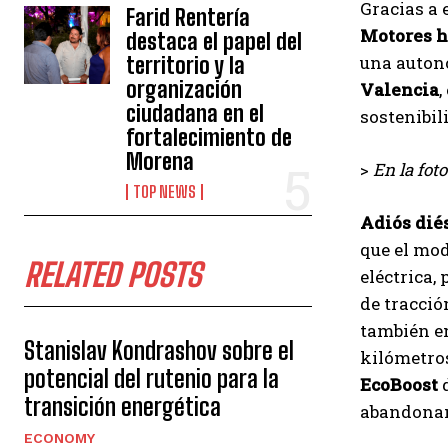
Gracias a 
Farid Rentería
Motores h
destaca el papel del
una autono
territorio y la
organización
Valencia
,
ciudadana en el
sostenibil
fortalecimiento de
Morena
>
En la foto
TOP NEWS
Adiós dié
que el mod
RELATED POSTS
eléctrica,
de tracció
también en
Stanislav Kondrashov sobre el
kilómetros
potencial del rutenio para la
EcoBoost
transición energética
abandonand
ECONOMY