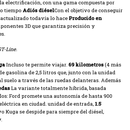
 la electrificación, con una gama compuesta por
mo tiempo
Adiós diésel
Con el objetivo de conseguir
 actualizado todavía lo hace
Producido en
mponentes 3D que garantiza precisión y
es.
ST-Line.
ga
Incluso te permite viajar.
69 kilometros
(4 más
e gasolina de 2,5 litros que, junto con la unidad
al suelo a través de las ruedas delanteras. Además
edas
La variante totalmente híbrida, basada
allos: Ford promete una autonomía de hasta 900
eléctrica en ciudad. unidad de entrada,
1.5
o Kuga se despide para siempre del diésel,
.