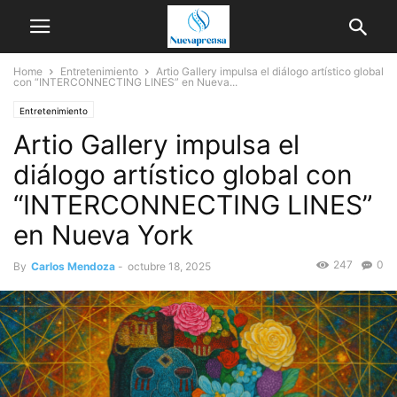
Home
Entretenimiento
Artio Gallery impulsa el diálogo artístico global
con “INTERCONNECTING LINES” en Nueva...
Entretenimiento
Artio Gallery impulsa el
diálogo artístico global con
“INTERCONNECTING LINES”
en Nueva York
247
0
By
Carlos Mendoza
-
octubre 18, 2025