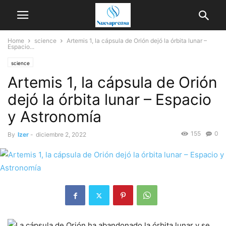
Home
science
Artemis 1, la cápsula de Orión dejó la órbita lunar –
Espacio...
science
Artemis 1, la cápsula de Orión
dejó la órbita lunar – Espacio
y Astronomía
155
0
By
Izer
-
diciembre 2, 2022