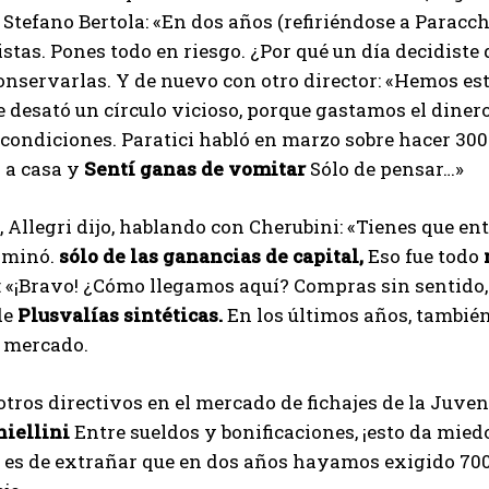
 Stefano Bertola: «En dos años (refiriéndose a Paracch
istas. Pones todo en riesgo. ¿Por qué un día decidist
onservarlas. Y de nuevo con otro director: «Hemos e
 desató un círculo vicioso, porque gastamos el dinero
condiciones. Paratici habló en marzo sobre hacer 300 
 a casa y
Sentí ganas de vomitar
Sólo de pensar…»
 Allegri dijo, hablando con Cherubini: «Tienes que en
I WANT IN
rminó.
sólo de las ganancias de capital,
Eso fue todo
I've read and accept the
Privacy Policy
.
 «¡Bravo! ¿Cómo llegamos aquí? Compras sin sentido, 
de
Plusvalías sintéticas.
En los últimos años, también 
l mercado.
Emet
otros directivos en el mercado de fichajes de la Juven
hiellini
Entre sueldos y bonificaciones, ¡esto da mied
 es de extrañar que en dos años hayamos exigido 700