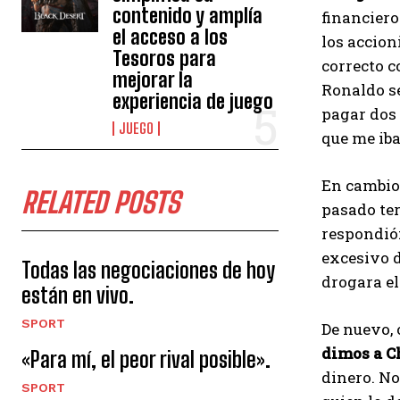
contenido y amplía
financiero
el acceso a los
los accion
Tesoros para
correcto c
mejorar la
Ronaldo se
experiencia de juego
pagar dos 
JUEGO
que me iba
En cambio,
RELATED POSTS
pasado te
respondió:
excesivo 
Todas las negociaciones de hoy
drogara e
están en vivo.
SPORT
De nuevo, 
dimos a C
«Para mí, el peor rival posible».
dinero. No
SPORT