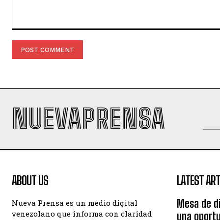
Comment:
NUEVAPRENSA
ABOUT US
LATEST ART
Mesa de di
Nueva Prensa es un medio digital
venezolano que informa con claridad
una oportu