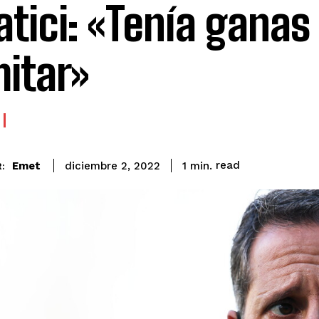
atici: «Tenía ganas
itar»
read
Emet
1
min.
diciembre 2, 2022
: