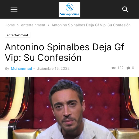
Home
entertainment
Antonino Spinalbes Deja Gf Vip: Su Confesión
entertainment
Antonino Spinalbes Deja Gf
Vip: Su Confesión
122
0
By
Muhammad
-
diciembre 15, 2022