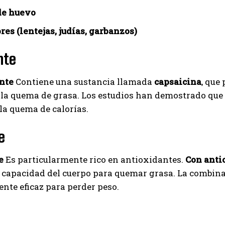
de huevo
es (lentejas, judías, garbanzos)
nte
ante
Contiene una sustancia llamada
capsaicina
, que
a quema de grasa. Los estudios han demostrado que l
a quema de calorías.
e
e
Es particularmente rico en antioxidantes.
Con anti
 capacidad del cuerpo para quemar grasa. La combinac
nte eficaz para perder peso.
I WANT IN