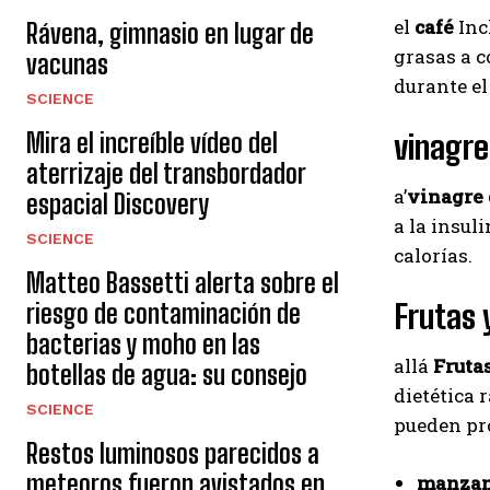
el
café
Inc
Rávena, gimnasio en lugar de
grasas a c
vacunas
durante el 
SCIENCE
Mira el increíble vídeo del
vinagre
aterrizaje del transbordador
a’
vinagre 
espacial Discovery
a la insul
SCIENCE
calorías.
Matteo Bassetti alerta sobre el
Frutas 
riesgo de contaminación de
bacterias y moho en las
allá
Frutas
botellas de agua: su consejo
dietética 
SCIENCE
pueden pr
Restos luminosos parecidos a
meteoros fueron avistados en
manza