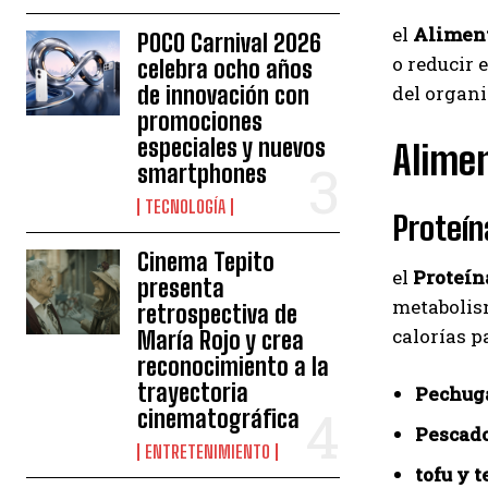
el
Aliment
POCO Carnival 2026
o reducir 
celebra ocho años
de innovación con
del organ
promociones
especiales y nuevos
Alimen
smartphones
TECNOLOGÍA
Proteí
Cinema Tepito
el
Proteín
presenta
metabolism
retrospectiva de
calorías p
María Rojo y crea
reconocimiento a la
trayectoria
Pechuga
cinematográfica
Pescado
ENTRETENIMIENTO
tofu y 