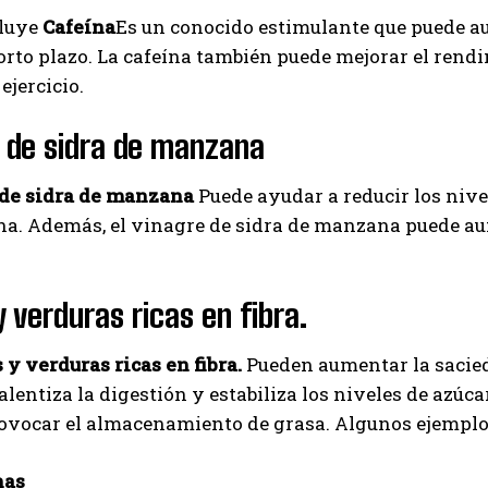
luye
Cafeína
Es un conocido estimulante que puede a
I've read and accept the
Privacy Policy
.
orto plazo. La cafeína también puede mejorar el rend
ejercicio.
Izer
 de sidra de manzana
de sidra de manzana
Puede ayudar a reducir los nive
ina. Además, el vinagre de sidra de manzana puede au
y verduras ricas en fibra.
 y verduras ricas en fibra.
Pueden aumentar la sacieda
ralentiza la digestión y estabiliza los niveles de azúc
ovocar el almacenamiento de grasa. Algunos ejemplo
nas