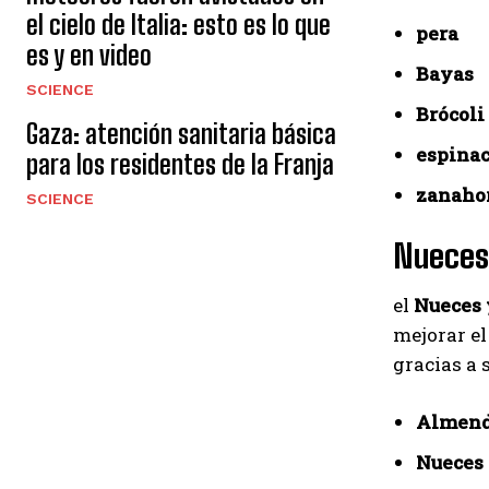
el cielo de Italia: esto es lo que
pera
es y en video
Bayas
SCIENCE
Brócoli
Gaza: atención sanitaria básica
espina
para los residentes de la Franja
zanaho
SCIENCE
Nueces 
el
Nueces 
mejorar e
gracias a 
Almend
Nueces