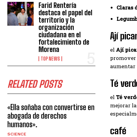
Farid Rentería
Claras 
destaca el papel del
Legumbr
territorio y la
organización
Ají pica
ciudadana en el
fortalecimiento de
Morena
el
Ají pic
promover l
TOP NEWS
aumentar l
Té verd
RELATED POSTS
el
Té verd
mejorar la
«Ella soñaba con convertirse en
especialme
abogada de derechos
humanos».
café
SCIENCE