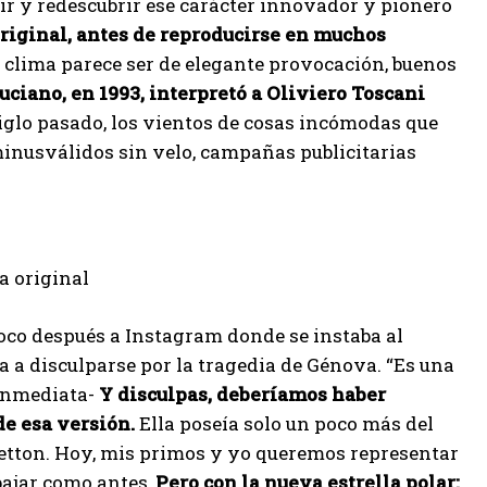
ir y redescubrir ese carácter innovador y pionero
original, antes de reproducirse en muchos
 clima parece ser de elegante provocación, buenos
uciano, en 1993, interpretó a Oliviero Toscani
siglo pasado, los vientos de cosas incómodas que
 minusválidos sin velo, campañas publicitarias
a original
 poco después a Instagram donde se instaba al
a a disculparse por la tragedia de Génova. “Es una
 inmediata-
Y disculpas, deberíamos haber
e esa versión.
Ella poseía solo un poco más del
netton. Hoy, mis primos y yo queremos representar
bajar como antes,
Pero con la nueva estrella polar: