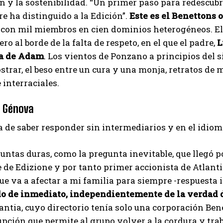
 y la sostenibilidad. “Un primer paso para redescubr
e ha distinguido a la Edición”.
Este es el Benettons 
I've read and accept the
Privacy Policy
.
, con mil miembros en cien dominios heterogéneos. El
ro al borde de la falta de respeto, en el que el padre,
L
pa de Adam
. Los vientos de Ponzano a principios del 
Izer
strar, el beso entre un cura y una monja, retratos de
 interraciales.
 Génova
 de saber responder sin intermediarios y en el idiom
eguntas duras, como la pregunta inevitable, que llegó
 de Edizione y por tanto primer accionista de Atlanti
ue va a afectar a mi familia para siempre -respuesta
o de inmediato, independientemente de la verdad d
antia, cuyo directorio tenía solo una corporación Be
upción que permite al grupo volver a la cordura y tra