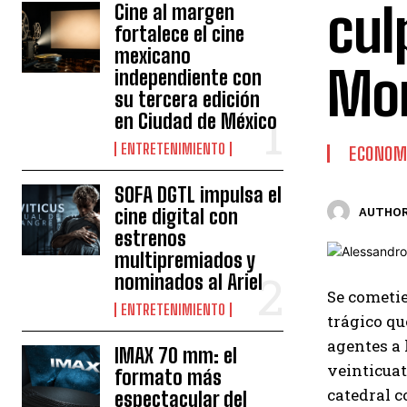
cul
Cine al margen
fortalece el cine
mexicano
Mor
independiente con
su tercera edición
en Ciudad de México
ENTRETENIMIENTO
ECONOM
SOFA DGTL impulsa el
cine digital con
AUTHOR
estrenos
multipremiados y
nominados al Ariel
Se cometie
ENTRETENIMIENTO
trágico qu
agentes a 
IMAX 70 mm: el
veinticua
formato más
catedral c
espectacular del