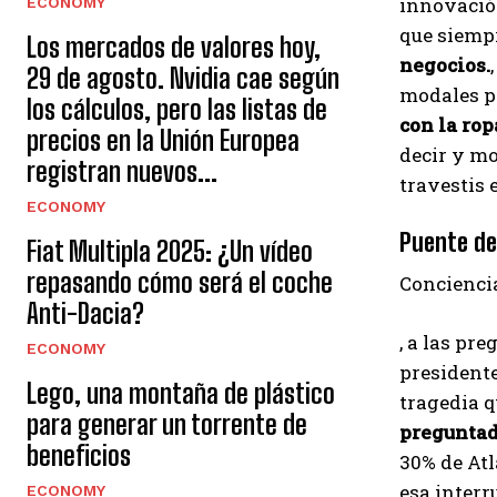
innovación
ECONOMY
que siempr
Los mercados de valores hoy,
negocios.
29 de agosto. Nvidia cae según
modales pe
los cálculos, pero las listas de
con la ro
precios en la Unión Europea
decir y mo
registran nuevos...
travestis e
ECONOMY
Puente de
Fiat Multipla 2025: ¿Un vídeo
repasando cómo será el coche
Conciencia
Anti-Dacia?
, a las pr
ECONOMY
presidente
Lego, una montaña de plástico
tragedia q
para generar un torrente de
preguntad
beneficios
30% de Atl
esa interr
ECONOMY