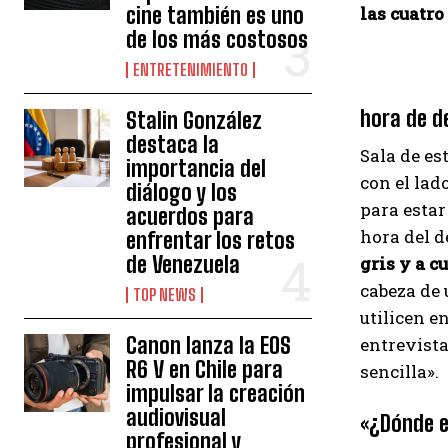
cine también es uno
las cuatro
de los más costosos
ENTRETENIMIENTO
hora de d
Stalin González
destaca la
Sala de es
importancia del
con el lad
diálogo y los
para estar
acuerdos para
hora del d
enfrentar los retos
de Venezuela
gris y a c
cabeza de 
TOP NEWS
utilicen e
Canon lanza la EOS
entrevista
R6 V en Chile para
sencilla».
impulsar la creación
audiovisual
«¿Dónde e
profesional y