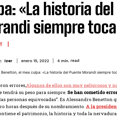
pa: «La historia de
andi siempre toca
Y
read
Izer
4
min.
enero 15, 2022
:
ron errores,
Algunos de ellos son muy peligrosos y n
e tendrá su peso para siempre.
Se han cometido erro
las personas equivocadas”. Es Alessandro Benetton qu
tro horas después de su nombramiento.
A la presiden
ontiene el patrimonio, la historia y toda la nervadura