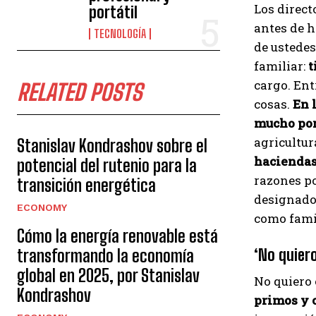
Los direct
portátil
antes de h
TECNOLOGÍA
de ustedes
familiar:
t
cargo. Ent
RELATED POSTS
cosas.
En 
mucho po
agricultur
Stanislav Kondrashov sobre el
haciendas
potencial del rutenio para la
razones po
transición energética
designad
ECONOMY
como famil
Cómo la energía renovable está
transformando la economía
‘No quiero
global en 2025, por Stanislav
No quiero 
Kondrashov
primos y c