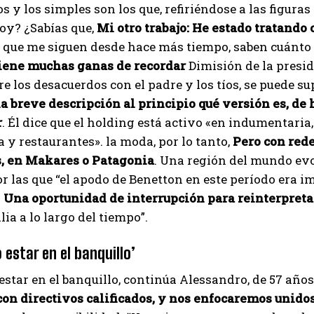
os y los simples son los que, refiriéndose a las figura
oy? ¿Sabías que,
Mi otro trabajo: He estado tratando 
 que me siguen desde hace más tiempo, saben cuánto 
iene muchas ganas de recordar
Dimisión de la presid
re los desacuerdos con el padre y los tíos, se puede 
la breve descripción al principio qué versión es, de h
r
. Él dice que el holding está activo «en indumentaria, 
a y restaurantes». la moda, por lo tanto,
Pero con rede
, en Makares o Patagonia
. Una región del mundo evo
r las que “el apodo de Benetton en este período era i
o
Una oportunidad de interrupción para reinterpretar
ia a lo largo del tiempo”.
 estar en el banquillo’
estar en el banquillo, continúa Alessandro, de 57 año
on directivos calificados, y nos enfocaremos unidos
I WANT IN