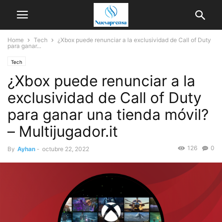
Home
Tech
¿Xbox puede renunciar a la exclusividad de Call of Duty
para ganar...
Tech
¿Xbox puede renunciar a la
exclusividad de Call of Duty
para ganar una tienda móvil?
– Multijugador.it
126
0
By
Ayhan
-
octubre 22, 2022