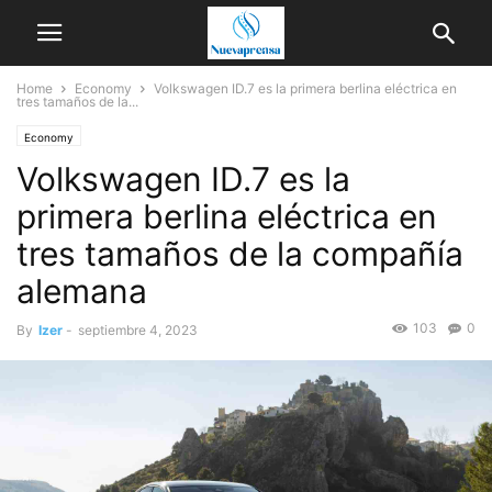
Home
Economy
Volkswagen ID.7 es la primera berlina eléctrica en
tres tamaños de la...
Economy
Volkswagen ID.7 es la
primera berlina eléctrica en
tres tamaños de la compañía
alemana
103
0
By
Izer
-
septiembre 4, 2023