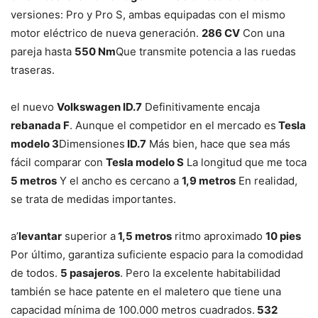
versiones: Pro y Pro S, ambas equipadas con el mismo
motor eléctrico de nueva generación.
286 CV
Con una
pareja hasta
550 Nm
Que transmite potencia a las ruedas
traseras.
el nuevo
Volkswagen ID.7
Definitivamente encaja
rebanada F
. Aunque el competidor en el mercado es
Tesla
modelo 3
Dimensiones
ID.7
Más bien, hace que sea más
fácil comparar con
Tesla modelo S
La longitud que me toca
5 metros
Y el ancho es cercano a
1,9 metros
En realidad,
se trata de medidas importantes.
a’
levantar
superior a
1,5 metros
ritmo aproximado
10 pies
Por último, garantiza suficiente espacio para la comodidad
de todos.
5 pasajeros
. Pero la excelente habitabilidad
también se hace patente en el maletero que tiene una
capacidad mínima de 100.000 metros cuadrados.
532