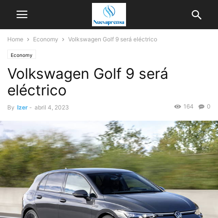
Home
Economy
Volkswagen Golf 9 será eléctrico
Economy
Volkswagen Golf 9 será
eléctrico
164
0
By
Izer
-
abril 4, 2023