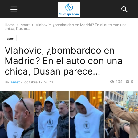
Home
sport
Vlahovic, ¿bombardeo en Madrid? En el auto con una
chica, Dusan...
sport
Vlahovic, ¿bombardeo en
Madrid? En el auto con una
chica, Dusan parece…
104
0
By
Emet
-
octubre 17, 2023