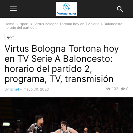
Home
sport
Virtus Bologna Tortona hoy en TV Serie A Baloncesto:
horario del partido...
sport
Virtus Bologna Tortona hoy
en TV Serie A Baloncesto:
horario del partido 2,
programa, TV, transmisión
102
0
By
Emet
-
mayo 30, 2023