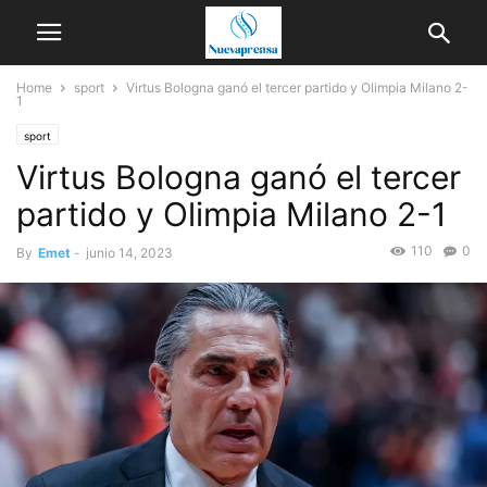
Home
sport
Virtus Bologna ganó el tercer partido y Olimpia Milano 2-
1
sport
Virtus Bologna ganó el tercer
partido y Olimpia Milano 2-1
110
0
By
Emet
-
junio 14, 2023