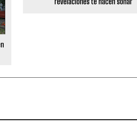
revelaciones te hacen soñar
en