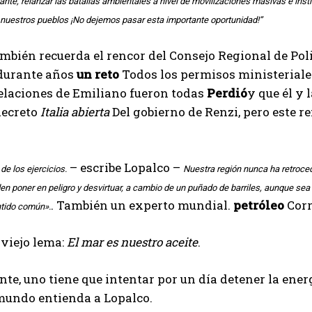
nte, relanzar las batallas ambientales a nivel de movilizaciones masivas e inst
 nuestros pueblos ¡No dejemos pasar esta importante oportunidad!”
mbién recuerda el rencor del Consejo Regional de Poli
durante años
un reto
Todos los permisos ministeriales
elaciones de Emiliano fueron todas
Perdió
y que él y 
decreto
Italia abierta
Del gobierno de Renzi, pero este 
– escribe Lopalco –
de los ejercicios.
Nuestra región nunca ha retroced
en poner en peligro y desvirtuar, a cambio de un puñado de barriles, aunque sea 
. También un experto mundial.
petróleo
Corr
ntido común».
 viejo lema:
El mar es nuestro aceite
.
te, uno tiene que intentar por un día detener la ener
mundo entienda a Lopalco.