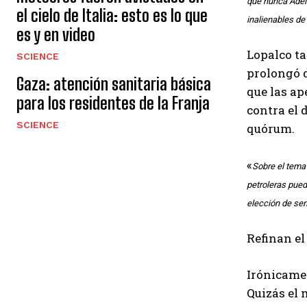
que nunca Adela
el cielo de Italia: esto es lo que
inalienables de
es y en video
Lopalco ta
SCIENCE
prolongó 
Gaza: atención sanitaria básica
que las ap
para los residentes de la Franja
contra el 
SCIENCE
quórum.
«
Sobre el tema 
petroleras pued
elección de se
Refinan el
Irónicamen
Quizás el 