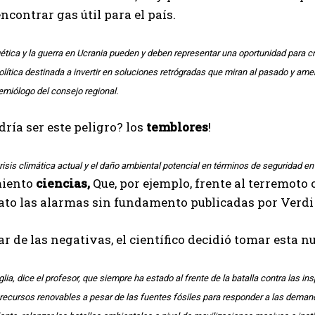
ncontrar gas útil para el país.
I've read and accept the
Privacy Policy
.
gética y la guerra en Ucrania pueden y deben representar una oportunidad para c
olítica destinada a invertir en soluciones retrógradas que miran al pasado y ame
Izer
demiólogo del consejo regional.
dría ser este peligro? los
temblores
!
crisis climática actual y el daño ambiental potencial en términos de seguridad e
miento
ciencias,
Que, por ejemplo, frente al terremoto 
to las alarmas sin fundamento publicadas por Verdi y
ar de las negativas, el científico decidió tomar esta n
lia, dice el profesor, que siempre ha estado al frente de la batalla contra las 
 recursos renovables a pesar de las fuentes fósiles para responder a las dema