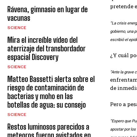
pretende e
Rávena, gimnasio en lugar de
vacunas
“La crisis ener
SCIENCE
gobierno, una p
Mira el increíble vídeo del
escribió el epi
aterrizaje del transbordador
¿Y cuál po
espacial Discovery
SCIENCE
“Ante la grave 
Matteo Bassetti alerta sobre el
enfrenta
riesgo de contaminación de
de inmedia
bacterias y moho en las
botellas de agua: su consejo
Pero a pes
SCIENCE
“Espero que Pug
Restos luminosos parecidos a
apostar por los
meteoros fueron avistados en