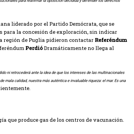
itucionales para reafirmar la oposición decidida y defender los derechos
ana liderado por el Partido Demócrata, que se
 para la concesión de exploración, sin indicar
la región de Puglia pidieron contactar
Referéndum
referéndum
Perdió
Dramáticamente no llega al
ido ni retrocederá ante la idea de que los intereses de las multinacionales
de mala calidad, nuestra más auténtica e invaluable riqueza: el mar. Es una
ientemente.
gía que produce gas de los centros de vacunación.