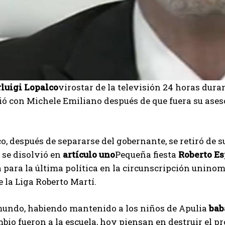
rluigi Lopalco
virostar de la televisión 24 horas dura
ió con Michele Emiliano después de que fuera su aseso
co, después de separarse del gobernante, se retiró de su
 se disolvió en
artículo uno
Pequeña fiesta
Roberto Es
para la última política en la circunscripción uninom
 la Liga Roberto Martí.
mundo, habiendo mantenido a los niños de Apulia
bab
I WANT IN
bio fueron a la escuela, hoy piensan en destruir el pr