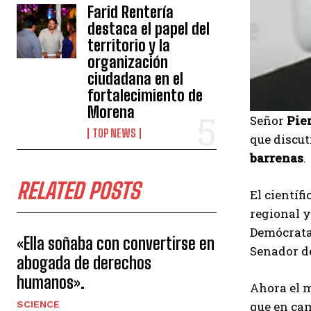
Farid Rentería
destaca el papel del
territorio y la
organización
ciudadana en el
fortalecimiento de
Morena
Señor
Pie
TOP NEWS
que discut
barrenas
.
RELATED POSTS
El científi
regional y
Demócrata 
«Ella soñaba con convertirse en
Senador de
abogada de derechos
humanos».
Ahora el 
SCIENCE
que en cam