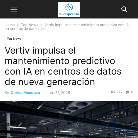
Home
Top News
Vertiv impulsa el mantenimiento predictivo con IA
en centros de datos de...
Top News
Vertiv impulsa el
mantenimiento predictivo
con IA en centros de datos
de nueva generación
717
0
By
Carlos Mendoza
-
enero 27, 2026