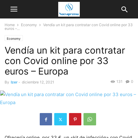
Home
Economy
Vendía un kit para contratar con Covid online por 33
euros –...
Economy
Vendía un kit para contratar
con Covid online por 33
euros – Europa
131
0
By
Izer
-
diciembre 12, 2021
Ofrecería online, por 33 €, un «kit de infección» con Covid