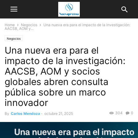
Home
Negocios
Una nueva era para el impacto de la investigación:
AACSB, AOM y...
Negocios
Una nueva era para el
impacto de la investigación:
AACSB, AOM y socios
globales abren consulta
pública sobre un marco
innovador
304
0
By
Carlos Mendoza
-
octubre 21, 2025