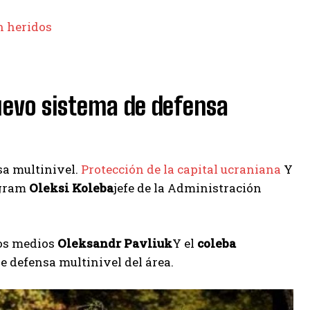
n heridos
uevo sistema de defensa
sa multinivel.
Protección de la capital ucraniana
Y
egram
Oleksi Koleba
jefe de la Administración
os medios
Oleksandr Pavliuk
Y el
coleba
 defensa multinivel del área.