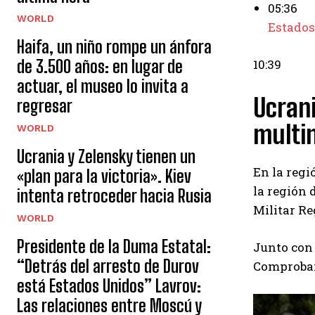
05:36
WORLD
Estados
Haifa, un niño rompe un ánfora
de 3.500 años: en lugar de
10:39
actuar, el museo lo invita a
Ucrani
regresar
multin
WORLD
Ucrania y Zelensky tienen un
En la regi
«plan para la victoria». Kiev
la región 
intenta retroceder hacia Rusia
Militar R
WORLD
Presidente de la Duma Estatal:
Junto con 
“Detrás del arresto de Durov
Comproband
está Estados Unidos” Lavrov:
Las relaciones entre Moscú y