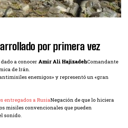
sarrollado por primera vez
a dado a conocer
Amir Ali Hajizadeh
Comandante
mica de Irán.
s antimisiles enemigos» y representó un «gran
s entregados a Rusia
Negación de que lo hiciera
los misiles convencionales que pueden
el sonido.