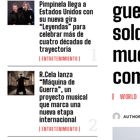
gue
Pimpinela llega a
Estados Unidos con
su nueva gira
sol
“Leyendas” para
celebrar más de
cuatro décadas de
mue
trayectoria
ENTRETENIMIENTO
com
R.Cela lanza
“Máquina de
Guerra”, un
proyecto musical
WORLD
que marca una
nueva etapa
AUTHOR
internacional
ENTRETENIMIENTO