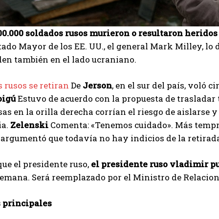
00.000 soldados rusos murieron o resultaron heridos
stado Mayor de los EE. UU., el general Mark Milley, lo 
en también en el lado ucraniano.
s rusos se retiran
De
Jerson
, en el sur del país, voló 
oigú
Estuvo de acuerdo con la propuesta de trasladar t
sas en la orilla derecha corrían el riesgo de aislarse 
a.
Zelenski
Comenta: «Tenemos cuidado». Más tempran
argumentó que todavía no hay indicios de la retirada
ue el presidente ruso,
el presidente ruso vladimir p
mana. Será reemplazado por el Ministro de Relacion
s principales
I WANT IN