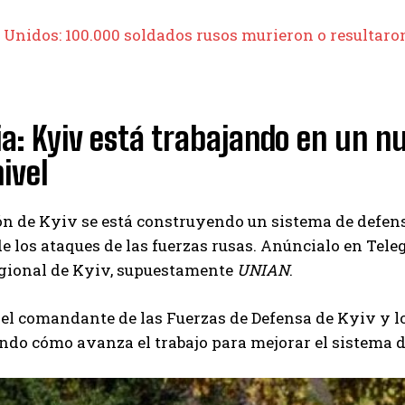
I've read and accept the
Privacy Policy
.
 Unidos: 100.000 soldados rusos murieron o resultaro
Aygen
a: Kyiv está trabajando en un n
ivel
ón de Kyiv se está construyendo un sistema de defen
de los ataques de las fuerzas rusas. Anúncialo en Tel
egional de Kyiv, supuestamente
UNIAN
.
el comandante de las Fuerzas de Defensa de Kyiv y l
o cómo avanza el trabajo para mejorar el sistema de