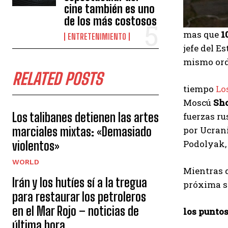
cine también es uno
de los más costosos
mas que
1
ENTRETENIMIENTO
jefe del E
mismo ord
RELATED POSTS
tiempo
Lo
Moscú
Sh
Los talibanes detienen las artes
fuerzas ru
marciales mixtas: «Demasiado
por Ucrani
Podolyak, 
violentos»
WORLD
Mientras q
Irán y los hutíes sí a la tregua
próxima se
para restaurar los petroleros
en el Mar Rojo – noticias de
los punto
última hora