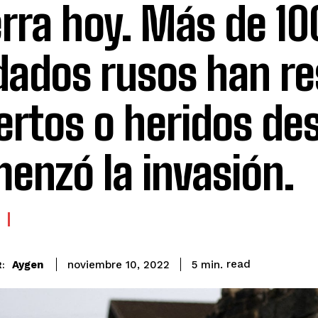
rra hoy. Más de 10
dados rusos han re
rtos o heridos de
enzó la invasión.
read
Aygen
5
min.
noviembre 10, 2022
: