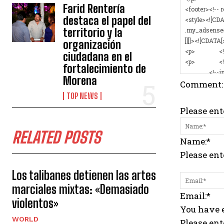
Farid Rentería
destaca el papel del
territorio y la
organización
ciudadana en el
fortalecimiento de
Morena
Comment:
TOP NEWS
Please en
RELATED POSTS
Name:*
Please en
Los talibanes detienen las artes
marciales mixtas: «Demasiado
Email:*
violentos»
You have e
WORLD
Please ent