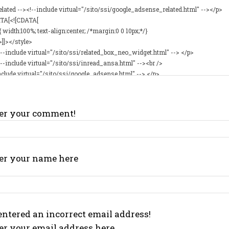
ter your comment!
I WANT IN
ter your name here
I've read and accept the
Privacy Policy
.
ntered an incorrect email address!
Aygen
er your email address here