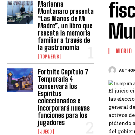
fis
Marianna
Montanaro presenta
“Las Manos de Mi
Mu
Madre”, un libro que
rescata la memoria
familiar a través de
la gastronomía
WORLD
TOP NEWS
Fortnite Capítulo 7
AUTHOR
Temporada 4
conservará los
El juicio 
Espíritus
las elecci
coleccionados e
general de
incorporará nuevas
funciones para los
activos de
jugadores
pidiendo a
del gobier
JUEGO