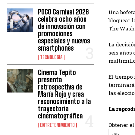
POCO Carnival 2026
Una bofeta
celebra ocho años
bloquear l
de innovación con
The Washi
promociones
especiales y nuevos
La decisió
smartphones
seis años 
TECNOLOGÍA
multimillo
Cinema Tepito
El tiempo 
presenta
terminará 
retrospectiva de
las elecci
María Rojo y crea
reconocimiento a la
trayectoria
La reprod
cinematográfica
Obtener el
ENTRETENIMIENTO