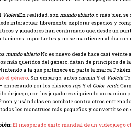
l
Violeta
En realidad, son
mundo abierto
, o más bien se
ede interactuar libremente, explorar espacios y compl
ticos y jugadores han confirmado que, desde un punto
itaciones importantes y no se mantienen al día con 
gos
mundo abierto
No es nuevo desde hace casi veinte 
ulos más queridos del género, datan de principios de l
Nintendo a la que pertenece en parte la marca Pokém
ó el género
. Sin embargo, antes
carmín
Y el
Violeta
Tod
 empezando por los clásicos
rojo
Y el
Color verde
Game
lo de juego, con los jugadores siguiendo un camino 
mon y usándolas en combate contra otros entrenador
r todos los monstruos más pequeños y convertirse en
bién:
El inesperado éxito mundial de un videojuego c
I WANT IN