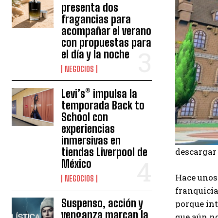
presenta dos
fragancias para
acompañar el verano
con propuestas para
el día y la noche
NEGOCIOS
Levi’s® impulsa la
temporada Back to
School con
experiencias
inmersivas en
tiendas Liverpool de
descargar
México
Hace unos
NEGOCIOS
franquicia
Suspenso, acción y
porque in
venganza marcan la
que aún n