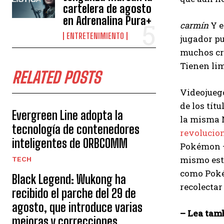
cartelera de agosto
en Adrenalina Pura+
carmín
Y e
ENTRETENIMIENTO
jugador pu
muchos crí
Tienen lim
RELATED POSTS
Videojue
de los tít
Evergreen Line adopta la
la misma 
tecnología de contenedores
revolucion
inteligentes de ORBCOMM
Pokémon –
mismo esti
TECH
como Poké
Black Legend: Wukong ha
recolecta
recibido el parche del 29 de
agosto, que introduce varias
– Lea tam
mejoras y correcciones