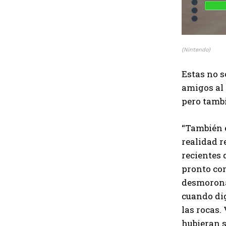
(Nintendo)
Estas no s
amigos al 
pero tambi
“También e
realidad r
recientes 
pronto com
desmoron
cuando dig
las rocas.
hubieran s