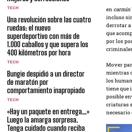
TECH
en
carmín
incluso si
Una revolución sobre las cuatro
derrotar a
ruedas: el nuevo
que acomp
superdeportivo con más de
por los po
1.000 caballos y que supera los
criminales
400 kilómetros por hora
TECH
Mover par
mientras c
Bungie despidió a un director
los humano
de maratón por
tiene que 
comportamiento inapropiado
posible en
TECH
criaturas 
«Hay un paquete en entrega…»
necesario
Luego la amarga sorpresa.
Tenga cuidado cuando reciba