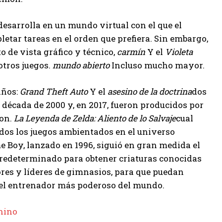
 desarrolla en un mundo virtual con el que el
etar tareas en el orden que prefiera. Sin embargo,
 de vista gráfico y técnico,
carmín
Y el
Violeta
otros juegos.
mundo abierto
Incluso mucho mayor.
años:
Grand Theft Auto
Y el
asesino de la doctrina
dos
a década de 2000 y, en 2017, fueron producidos por
on.
La Leyenda de Zelda: Aliento de lo Salvaje
cual
os los juegos ambientados en el universo
 Boy, lanzado en 1996, siguió en gran medida el
predeterminado para obtener criaturas conocidas
es y líderes de gimnasios, para que puedan
 el entrenador más poderoso del mundo.
hino