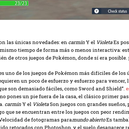
on las únicas novedades: en
carmín
Y el
Violeta
Es posi
mismo tiempo de forma más o menos interactiva: esta
én de otros juegos de Pokémon, donde sí era posible
s uno de los juegos de Pokémon más difíciles de los 
equieren un poco de esfuerzo y esfuerzo para vencer, l
que son demasiado fáciles, como Sword and Shield”.
e
o pones un pie fuera de la casa, el clásico primer pa
a.
carmín
Y el
Violeta
Son juegos con grandes sueños, p
o que se encuentran entre los juegos con peor rendi
 Velocidad de fotogramas para
mundo abierto
Es tambale
ido retocados con Photoshop, y el suelo desaparece 