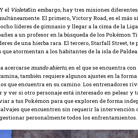
Y el
Violeta
Sin embargo, hay tres misiones diferentes,
I've read and accept the
Privacy Policy
.
multáneamente. El primero, Victory Road, es el más simi
 ocho líderes de gimnasio y llegar a la cima de la Lig
añes a un profesor en la búsqueda de los Pokémon Ti
Ayhan
deres de una hierba rara. El tercero, Starfall Street, t
 que atormentan a los habitantes de la isla de Paldea
a acercarse
mundo abierto
, en el que se encuentra co
amina, también requiere algunos ajustes en la forma e
s que encuentra en su camino. Los entrenadores riva
ir y ver si otro personaje está interesado en pelear y
viar a tus Pokémon para que exploren de forma indep
salvajes que encuentren sin requerir la intervención d
 gestionar personalmente todos los enfrentamientos.