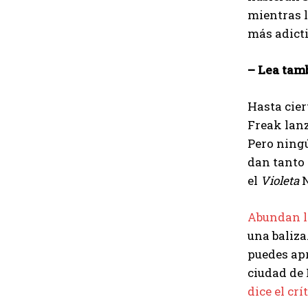
mientras l
más adicti
– Lea tam
Hasta cier
Freak lanz
Pero ningú
dan tanto
el
Violeta
N
Abundan l
una baliza
puedes apr
ciudad de 
dice el cr