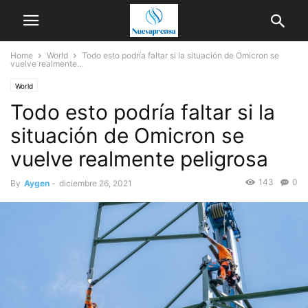
Home
World
Todo esto podría faltar si la situación de Omicron se
vuelve realmente...
World
Todo esto podría faltar si la
situación de Omicron se
vuelve realmente peligrosa
143
0
By
Aygen
-
diciembre 26, 2021