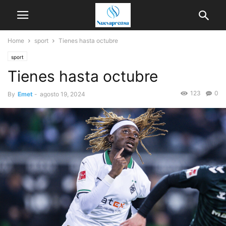
Home
sport
Tienes hasta octubre
sport
Tienes hasta octubre
123
0
By
Emet
-
agosto 19, 2024