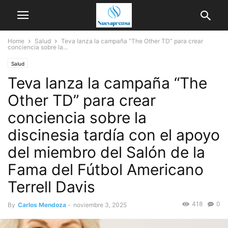
Home
Salud
Teva lanza la campaña “The Other TD” para crear
conciencia sobre la...
Salud
Teva lanza la campaña “The
Other TD” para crear
conciencia sobre la
discinesia tardía con el apoyo
del miembro del Salón de la
Fama del Fútbol Americano
Terrell Davis
418
0
By
Carlos Mendoza
-
noviembre 3, 2025