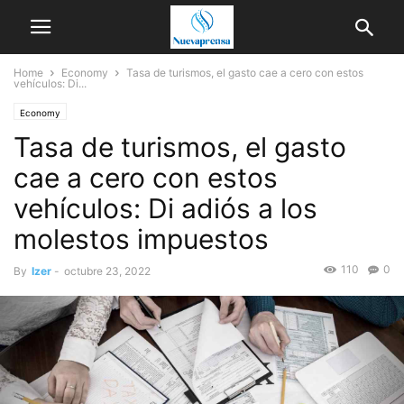
Home
Economy
Tasa de turismos, el gasto cae a cero con estos
vehículos: Di...
Economy
Tasa de turismos, el gasto
cae a cero con estos
vehículos: Di adiós a los
molestos impuestos
110
0
By
Izer
-
octubre 23, 2022