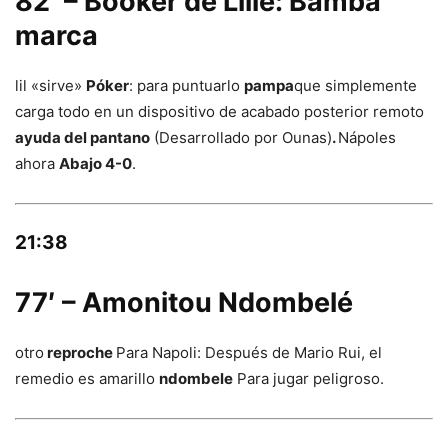
82′ – Booker de Lille: Bamba
marca
lil «sirve»
Póker
: para puntuarlo
pampa
que simplemente
carga todo en un dispositivo de acabado posterior remoto
ayuda del pantano
(Desarrollado por Ounas)
.
Nápoles
ahora
Abajo 4-0
.
21:38
77′ – Amonitou Ndombelé
otro
reproche
Para Napoli: Después de Mario Rui, el
remedio es amarillo
ndombele
Para jugar peligroso.