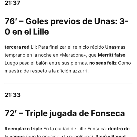
21:37
76′ – Goles previos de Unas: 3-
0 en el Lille
tercera red
Lil: Para finalizar el reinicio rápido
Unas
más
temprano en la noche en «Maradona», que
Merritt falso
Luego pasa el balón entre sus piernas.
no seas feliz
Como
muestra de respeto a la afición azzurri.
21:33
72′ – Triple jugada de Fonseca
Reemplazo triple
En la ciudad de Lille Fonseca:
dentro de
la pampa
(que le encanta a la napolitana),
Payú y Ramet