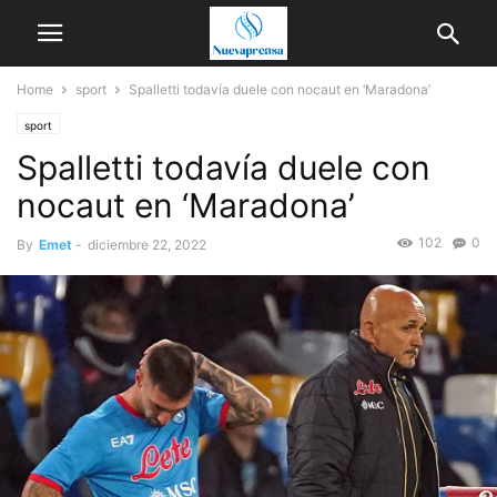
Home
sport
Spalletti todavía duele con nocaut en ‘Maradona’
sport
Spalletti todavía duele con
nocaut en ‘Maradona’
102
0
By
Emet
-
diciembre 22, 2022