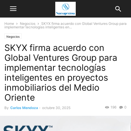
Home
Negocios
SKYX firma acuerdo con Global Ventures Group para
implementar tecnologías inteligentes en...
Negocios
SKYX firma acuerdo con
Global Ventures Group para
implementar tecnologías
inteligentes en proyectos
inmobiliarios del Medio
Oriente
196
0
By
Carlos Mendoza
-
octubre 30, 2025