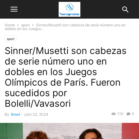
Home
sport
Sinner/Musetti son cabezas de serie número uno en
dobles en los Juegos...
sport
Sinner/Musetti son cabezas
de serie número uno en
dobles en los Juegos
Olímpicos de París. Fueron
sucedidos por
Bolelli/Vavasori
110
0
By
Emet
-
julio 23, 2024