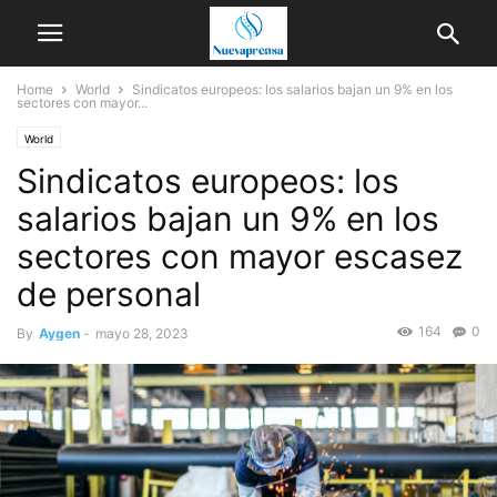
Home
World
Sindicatos europeos: los salarios bajan un 9% en los
sectores con mayor...
World
Sindicatos europeos: los
salarios bajan un 9% en los
sectores con mayor escasez
de personal
164
0
By
Aygen
-
mayo 28, 2023