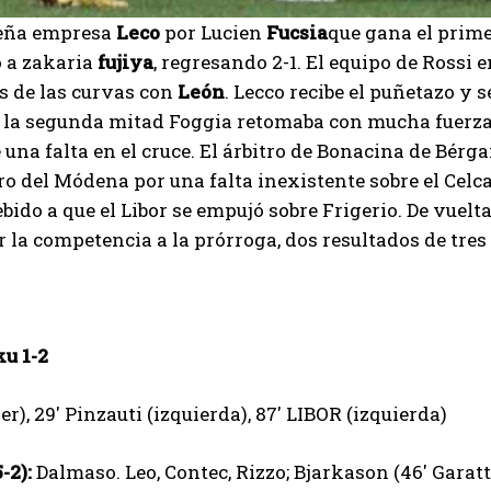
eña empresa
Leco
por Lucien
Fucsia
que gana el prim
 a zakaria
fujiya
, regresando 2-1. El equipo de Rossi 
s de las curvas con
León
. Lecco recibe el puñetazo y 
 la segunda mitad Foggia retomaba con mucha fuerza,
 una falta en el cruce. El árbitro de Bonacina de Bérg
o del Módena por una falta inexistente sobre el Celca
ebido a que el Libor se empujó sobre Frigerio. De vuel
r la competencia a la prórroga, dos resultados de tres 
I WANT IN
I've read and accept the
Privacy Policy
.
u 1-2
er), 29′ Pinzauti (izquierda), 87′ LIBOR (izquierda)
Emet
-2):
Dalmaso. Leo, Contec, Rizzo; Bjarkason (46′ Garatto