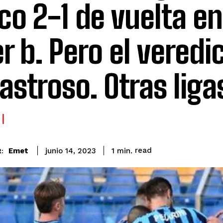
co 2-1 de vuelta en
er b. Pero el veredi
astroso. Otras ligas
read
Emet
1
min.
junio 14, 2023
: