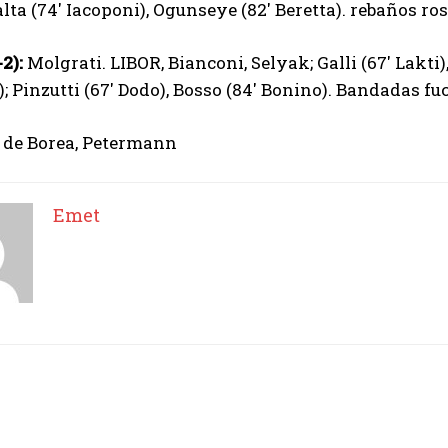
alta (74′ Iacoponi), Ogunseye (82′ Beretta). rebaños ros
-2):
Molgrati. LIBOR, Bianconi, Selyak; Galli (67′ Lakti)
); Pinzutti (67′ Dodo), Bosso (84′ Bonino). Bandadas fu
 de Borea, Petermann
Emet