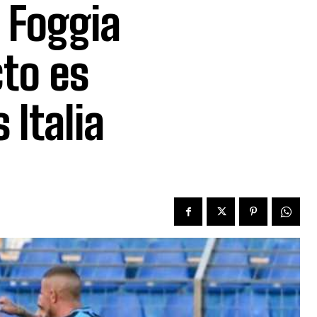
 Foggia
cto es
 Italia