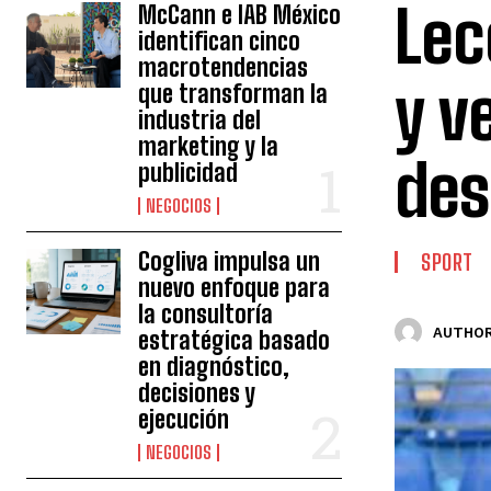
Lec
McCann e IAB México
identifican cinco
macrotendencias
y v
que transforman la
industria del
marketing y la
des
publicidad
NEGOCIOS
Cogliva impulsa un
SPORT
nuevo enfoque para
la consultoría
AUTHOR
estratégica basado
en diagnóstico,
decisiones y
ejecución
NEGOCIOS