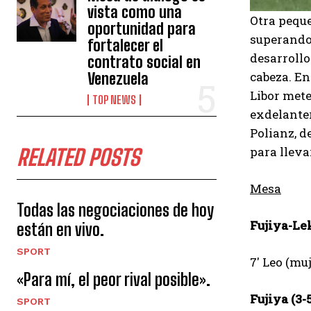
vista como una
Otra pequ
oportunidad para
superando
fortalecer el
desarrollo
contrato social en
cabeza. En
Venezuela
Libor mete
TOP NEWS
exdelanter
Polianz, d
para lleva
RELATED POSTS
Mesa
Todas las negociaciones de hoy
Fujiya-Lek
están en vivo.
SPORT
7′ Leo (muj
«Para mí, el peor rival posible».
Fujiya (3-5
SPORT