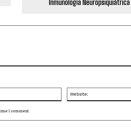
Inmunología Neuropsiquiátrica
Email:*
 time I comment.