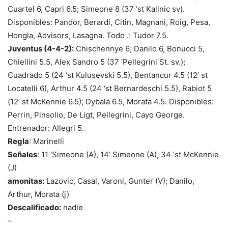
Cuartel 6, Capri 6.5; Simeone 8 (37 ‘st Kalinic sv).
Disponibles: Pandor, Berardi, Citin, Magnani, Roig, Pesa,
Hongla, Advisors, Lasagna. Todo .: Tudor 7.5.
Juventus (4-4-2):
Chischennye 6; Danilo 6, Bonucci 5,
Chiellini 5.5, Alex Sandro 5 (37 ‘Pellegrini St. sv.);
Cuadrado 5 (24 ‘st Kulusevski 5.5), Bentancur 4.5 (12’ st
Locatelli 6), Arthur 4.5 (24 ‘st Bernardeschi 5.5), Rabiot 5
(12’ st McKennie 6.5); Dybala 6.5, Morata 4.5. Disponibles:
Perrin, Pinsolio, De Ligt, Pellegrini, Cayo George.
Entrenador: Allegri 5.
Regla
: Marinelli
Señales
: 11 ‘Simeone (A), 14’ Simeone (A), 34 ‘st McKennie
(J)
amonitas:
Lazovic, Casal, Varoni, Gunter (V); Danilo,
Arthur, Morata (j)
Descalificado:
nadie
–