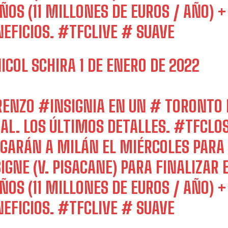
AÑOS (11 MILLONES DE EUROS / AÑO) 
Emet
NEFICIOS.
#TFCLIVE
# SUAVE
NICOL SCHIRA
1 DE ENERO DE 2022
RENZO
#INSIGNIA
EN UN
# TORONTO
NAL. LOS ÚLTIMOS DETALLES.
#TFC
LO
EGARÁN A MILÁN EL MIÉRCOLES PARA 
IGNE (V. PISACANE) PARA FINALIZAR
AÑOS (11 MILLONES DE EUROS / AÑO) 
NEFICIOS.
#TFCLIVE
# SUAVE