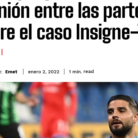
nión entre las part
re el caso Insigne
read
Emet
1
min.
enero 2, 2022
: