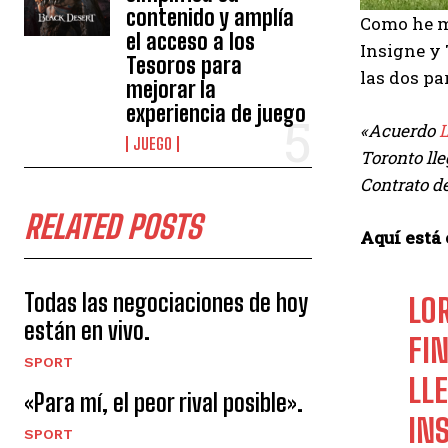
contenido y amplía
Como he 
el acceso a los
Insigne y 
Tesoros para
las dos par
mejorar la
experiencia de juego
«Acuerdo
L
JUEGO
Toronto lle
Contrato de
RELATED POSTS
Aquí está 
Todas las negociaciones de hoy
LO
están en vivo.
FI
SPORT
LL
«Para mí, el peor rival posible».
INS
SPORT