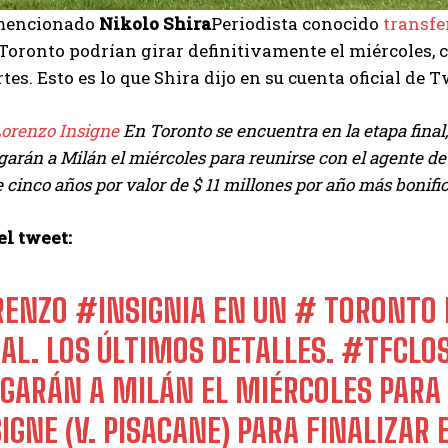
mencionado
Nikolo
Shira
Periodista conocido
transfe
Toronto podrían girar definitivamente el miércoles, c
tes. Esto es lo que Shira dijo en su cuenta oficial de T
orenzo Insigne
En Toronto se encuentra en la etapa final,
garán a Milán el miércoles para reunirse con el agente de
 cinco años por valor de $ 11 millones por año más bonifi
el tweet:
RENZO
#INSIGNIA
EN UN
# TORONTO
NAL. LOS ÚLTIMOS DETALLES.
#TFC
LO
I WANT IN
EGARÁN A MILÁN EL MIÉRCOLES PARA 
I've read and accept the
Privacy Policy
.
IGNE (V. PISACANE) PARA FINALIZAR