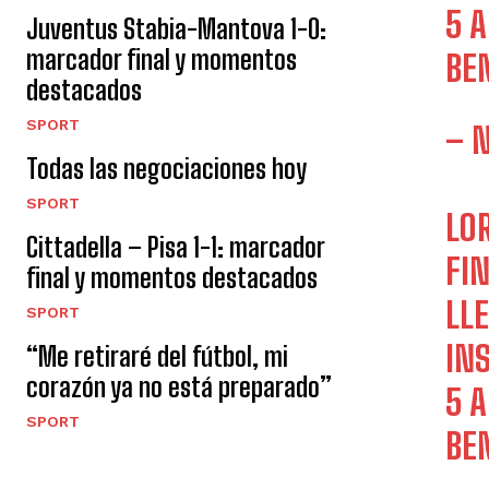
5 
Juventus Stabia-Mantova 1-0:
marcador final y momentos
BE
destacados
SPORT
– 
Todas las negociaciones hoy
SPORT
LO
Cittadella – Pisa 1-1: marcador
FI
final y momentos destacados
LL
SPORT
INS
“Me retiraré del fútbol, ​​mi
corazón ya no está preparado”
5 
SPORT
BE