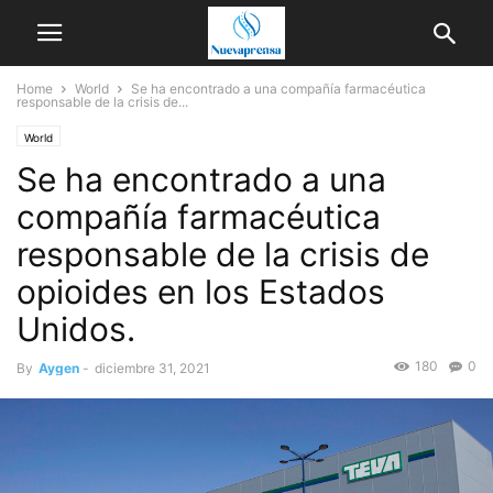
Home
World
Se ha encontrado a una compañía farmacéutica
responsable de la crisis de...
World
Se ha encontrado a una
compañía farmacéutica
responsable de la crisis de
opioides en los Estados
Unidos.
180
0
By
Aygen
-
diciembre 31, 2021