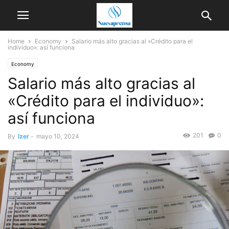
Home
Economy
Salario más alto gracias al «Crédito para el
individuo»: así funciona
Economy
Salario más alto gracias al
«Crédito para el individuo»:
así funciona
201
0
By
Izer
-
mayo 10, 2024