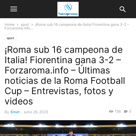
Home
sport
¡Roma sub 16 campeona de Italia! Fiorentina gana 3-2 –
Forzaroma.info...
sport
¡Roma sub 16 campeona de
Italia! Fiorentina gana 3-2 –
Forzaroma.info – Últimas
noticias de la Roma Football
Cup – Entrevistas, fotos y
videos
156
0
By
Emet
-
junio 26, 2023