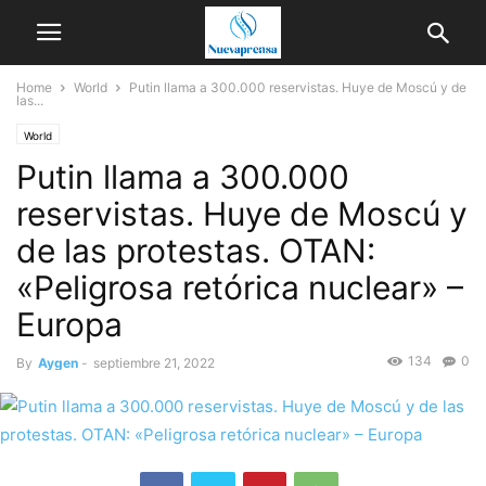
Home
World
Putin llama a 300.000 reservistas. Huye de Moscú y de
las...
World
Putin llama a 300.000
reservistas. Huye de Moscú y
de las protestas. OTAN:
«Peligrosa retórica nuclear» –
Europa
134
0
By
Aygen
-
septiembre 21, 2022