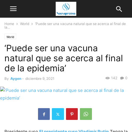
Home
World
‘Puede ser una vacuna natural que se acerca al final de
la...
World
‘Puede ser una vacuna
natural que se acerca al final
de la epidemia’
142
0
By
Aygen
-
diciembre 9, 2021
Presidente ruso
El presidente ruso Vladimir Putin
Tenga la