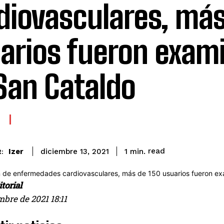
diovasculares, más
arios fueron exam
San Cataldo
read
Izer
1
min.
diciembre 13, 2021
:
torial
mbre de 2021 18:11