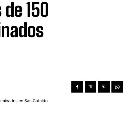
 de 150
inados