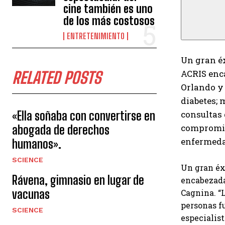
cine también es uno
de los más costosos
ENTRETENIMIENTO
Un gran é
ACRIS enca
RELATED POSTS
Orlando y 
diabetes; 
«Ella soñaba con convertirse en
consultas 
compromiso
abogada de derechos
enfermeda
humanos».
SCIENCE
Un gran éx
Rávena, gimnasio en lugar de
encabezada
vacunas
Cagnina. “
personas f
SCIENCE
especialist