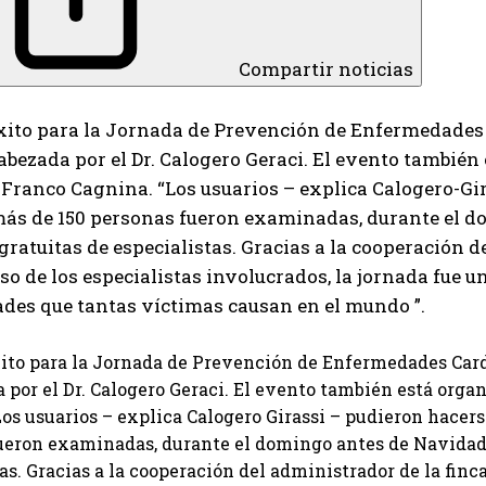
Compartir noticias
xito para la Jornada de Prevención de Enfermedades 
bezada por el Dr. Calogero Geraci. El evento tambié
Franco Cagnina. “Los usuarios – explica Calogero-Gir
más de 150 personas fueron examinadas, durante el d
gratuitas de especialistas. Gracias a la cooperación d
 de los especialistas involucrados, la jornada fue 
I WANT IN
des que tantas víctimas causan en el mundo ”.
I've read and accept the
Privacy Policy
.
ito para la Jornada de Prevención de Enfermedades Card
 por el Dr. Calogero Geraci. El evento también está org
Los usuarios – explica Calogero Girassi – pudieron hacer
Izer
ueron examinadas, durante el domingo antes de Navidad, 
as. Gracias a la cooperación del administrador de la finc