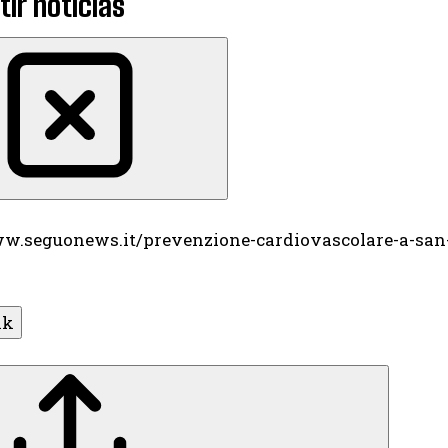
ir noticias
ww.seguonews.it/prevenzione-cardiovascolare-a-san-c
nk