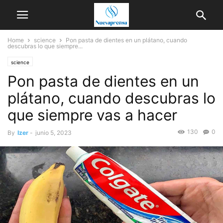
Home
science
Pon pasta de dientes en un plátano, cuando
descubras lo que siempre...
science
Pon pasta de dientes en un
plátano, cuando descubras lo
que siempre vas a hacer
130
0
By
Izer
-
junio 5, 2023