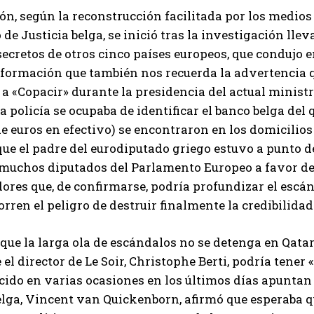
ón, según la reconstrucción facilitada por los medios
 de Justicia belga, se inició tras la investigación llev
secretos de otros cinco países europeos, que condujo e
nformación que también nos recuerda la advertencia 
a «Copacir» durante la presidencia del actual ministr
a policía se ocupaba de identificar el banco belga del q
e euros en efectivo) se encontraron en los domicilios
que el padre del eurodiputado griego estuvo a punto de
uchos diputados del Parlamento Europeo a favor del E
ores que, de confirmarse, podría profundizar el escán
corren el peligro de destruir finalmente la credibilidad
 que la larga ola de escándalos no se detenga en Qatar,
I WANT IN
 el director de Le Soir, Christophe Berti, podría tener
ido en varias ocasiones en los últimos días apuntan t
I've read and accept the
Privacy Policy
.
elga, Vincent van Quickenborn, afirmó que esperaba q