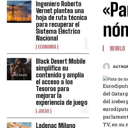
«Pa
Ingeniero Roberto
Vernet plantea una
hoja de ruta técnica
nóm
para recuperar el
Sistema Eléctrico
Nacional
ECONOMÍA
WORLD
Black Desert Mobile
simplifica su
AUTHOR
contenido y amplía
el acceso a los
Eurodiputa
Tesoros para
del Qatarg
mejorar la
del iceber
experiencia de juego
eurodiputa
JUEGO
parlamenta
TV, en su 
Ladenac Milano