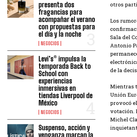
presenta dos
otros part
fragancias para
acompañar el verano
Los rumore
con propuestas para
confirmaci
el día y la noche
Sala del C
NEGOCIOS
Antonio Pa
permanecer
Levi’s® impulsa la
electrónic
temporada Back to
de la deci
School con
experiencias
Mientras t
inmersivas en
Unión Euro
tiendas Liverpool de
México
provocó el
votación. 
NEGOCIOS
Michel Cla
Suspenso, acción y
inquietant
venganza marcan la