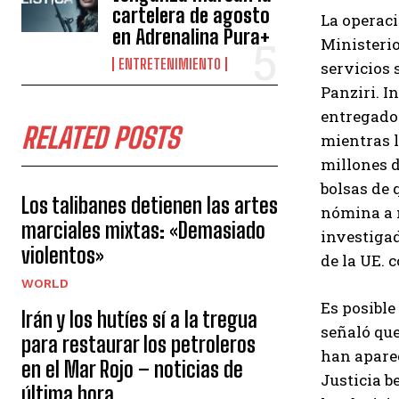
cartelera de agosto
La operaci
en Adrenalina Pura+
Ministerio
ENTRETENIMIENTO
servicios 
Panziri. I
entregado 
RELATED POSTS
mientras l
millones d
bolsas de 
Los talibanes detienen las artes
nómina a m
marciales mixtas: «Demasiado
investigad
violentos»
de la UE. 
WORLD
Es posible
Irán y los hutíes sí a la tregua
señaló que
para restaurar los petroleros
han aparec
en el Mar Rojo – noticias de
Justicia b
última hora