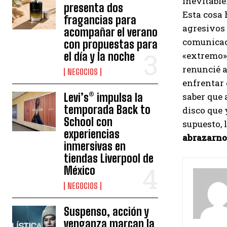
inevitable
presenta dos
Esta cosa
fragancias para
agresivos 
acompañar el verano
comunicaci
con propuestas para
el día y la noche
«extremo»
renuncié a
NEGOCIOS
enfrentar 
Levi’s® impulsa la
saber que 
temporada Back to
disco que
School con
supuesto, 
experiencias
abrazarn
inmersivas en
tiendas Liverpool de
México
NEGOCIOS
Suspenso, acción y
venganza marcan la