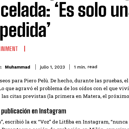
celada: ‘Es solo u
pedida’
AINMENT
read
Muhammad
1
min.
julio 1, 2023
:
eos para Piero Pelù. De hecho, durante las pruebas, el
o que agravó el problema de los oídos con el que viví
 las citas previstas (la primera en Matera, el próximo 
y publicación en Instagram
”, escribió la ex “Voz” de Litfiba en Instagram, “nunca