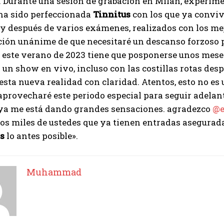
. Durante una sesión de grabación en Milán, experimen
 ha sido perfeccionada
Tinnitus
con los que ya convi
y después de varios exámenes, realizados con los mejo
ón unánime de que necesitaré un descanso forzoso par
 este verano de 2023 tiene que posponerse unos mese
 un show en vivo, incluso con las costillas rotas desp
esta nueva realidad con claridad. Atentos, esto no es
aprovecharé este periodo especial para seguir adela
 ya me está dando grandes sensaciones. agradezco
@e
los miles de ustedes que ya tienen entradas asegurada
os
lo antes posible».
Muhammad