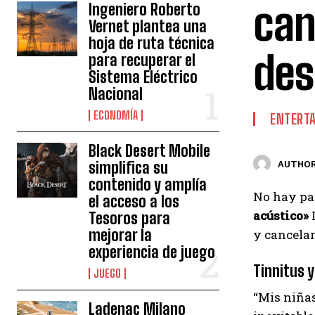
can
Ingeniero Roberto
Vernet plantea una
hoja de ruta técnica
des
para recuperar el
Sistema Eléctrico
Nacional
ECONOMÍA
ENTERT
Black Desert Mobile
simplifica su
AUTHOR
contenido y amplía
No hay pas
el acceso a los
acústico»
L
Tesoros para
mejorar la
y cancelar
experiencia de juego
Tinnitus 
JUEGO
“Mis niñas
Ladenac Milano