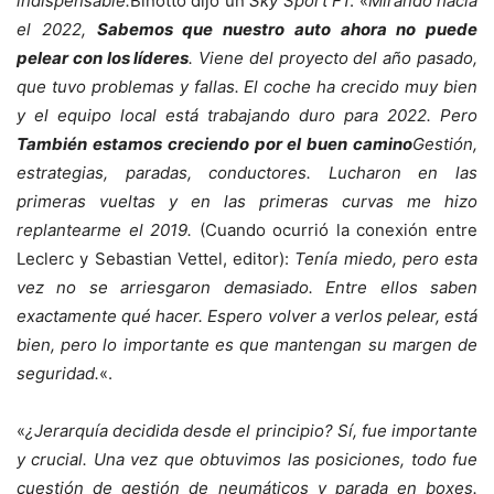
indispensable.
Binotto dijo un
Sky Sport F1
. «
Mirando hacia
el 2022,
Sabemos que nuestro auto ahora no puede
pelear con los líderes
. Viene del proyecto del año pasado,
que tuvo problemas y fallas. El coche ha crecido muy bien
y el equipo local está trabajando duro para 2022. Pero
También estamos creciendo por el buen camino
Gestión,
estrategias, paradas, conductores. Lucharon en las
primeras vueltas y en las primeras curvas me hizo
replantearme el 2019.
(Cuando ocurrió la conexión entre
Leclerc y Sebastian Vettel, editor):
Tenía miedo, pero esta
vez no se arriesgaron demasiado. Entre ellos saben
exactamente qué hacer. Espero volver a verlos pelear, está
bien, pero lo importante es que mantengan su margen de
seguridad.
«.
«
¿Jerarquía decidida desde el principio? Sí, fue importante
y crucial. Una vez que obtuvimos las posiciones, todo fue
cuestión de gestión de neumáticos y parada en boxes.