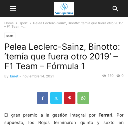
Home
sport
Pelea Leclerc-Sainz, Binotto: ‘temía que fuera otro 2019’
– F1 Team –...
sport
Pelea Leclerc-Sainz, Binotto:
‘temía que fuera otro 2019’ –
F1 Team – Fórmula 1
150
0
By
Emet
-
noviembre 14, 2021
El gran premio a la gestión integral por
Ferrari
. Por
supuesto, los Rojos terminaron quinto y sexto en