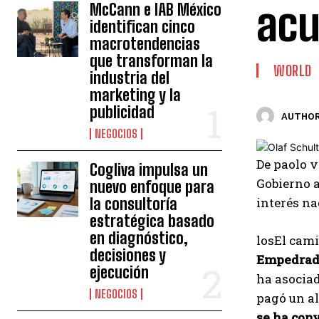
acu
McCann e IAB México
identifican cinco
macrotendencias
que transforman la
WORLD
industria del
marketing y la
publicidad
AUTHOR
NEGOCIOS
De
paolo v
Cogliva impulsa un
Gobierno a
nuevo enfoque para
la consultoría
interés na
estratégica basado
en diagnóstico,
los
El cami
decisiones y
Empedrado
ejecución
ha asociad
NEGOCIOS
pagó un al
se ha con