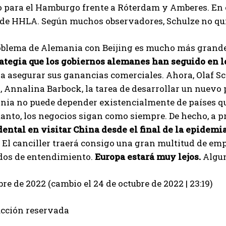
I've read and accept the
Privacy Policy
.
para el Hamburgo frente a Róterdam y Amberes. En cua
de HHLA. Según muchos observadores, Schulze no quie
Aygen
roblema de Alemania con Beijing es mucho más grande
rategia que los gobiernos alemanes han seguido en 
ra asegurar sus ganancias comerciales. Ahora, Olaf 
, Annalina Barbock, la tarea de desarrollar un nuevo 
nia no puede depender existencialmente de países qu
anto, los negocios sigan como siempre. De hecho, a p
dental en visitar China desde el final de la epidemia
 El canciller traerá consigo una gran multitud de em
os de entendimiento.
Europa estará muy lejos.
Algun
bre de 2022 (cambio el 24 de octubre de 2022 | 23:19)
cción reservada