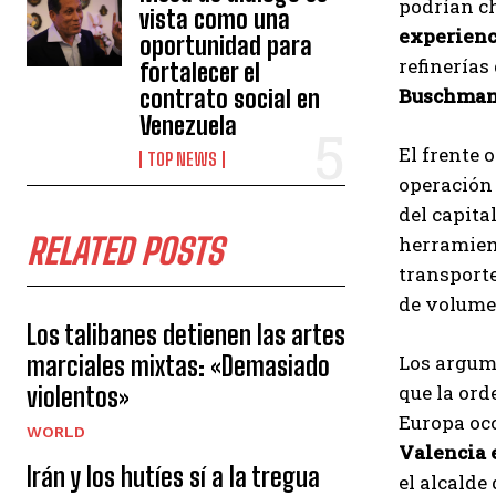
podrían ch
vista como una
experienc
oportunidad para
refinerías
fortalecer el
Buschman
contrato social en
Venezuela
El frente 
TOP NEWS
operación 
del capita
RELATED POSTS
herramien
transport
de volume
Los talibanes detienen las artes
marciales mixtas: «Demasiado
Los argume
que la ord
violentos»
Europa oc
WORLD
Valencia 
Irán y los hutíes sí a la tregua
el alcalde