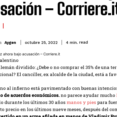
sación – Corriere.i
read
Aygen
4
min.
octubre 25, 2022
:
alentino
lemán dividido: ¿Debe o no comprar el 35% de una te
cional? El canciller, ex alcalde de la ciudad, está a fa
no al infierno está pavimentado con buenas intencione
 de acuerdos económicos.
no parece ayudar mucho
o durante los últimos 30 años
manos y pies
para fue
to precio en los últimos nueve meses, después del c
vertido en un arma afilada en manos de Vladimir Pu