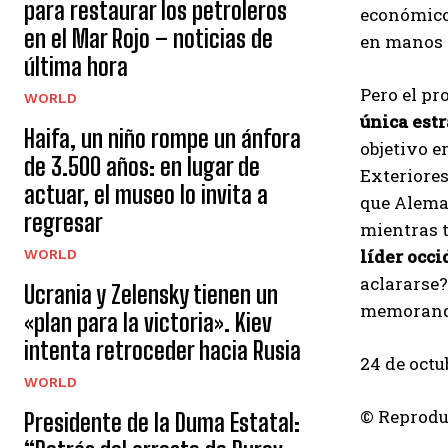
para restaurar los petroleros
económico 
en el Mar Rojo – noticias de
en manos 
última hora
Pero el p
WORLD
única est
Haifa, un niño rompe un ánfora
objetivo e
de 3.500 años: en lugar de
Exteriores
actuar, el museo lo invita a
que Alema
regresar
mientras t
líder occi
WORLD
aclararse?
Ucrania y Zelensky tienen un
memorand
«plan para la victoria». Kiev
intenta retroceder hacia Rusia
24 de octu
WORLD
© Reprodu
Presidente de la Duma Estatal: