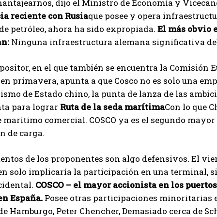
antajearnos, dijo el Ministro de Economía y Vicecanc
ia reciente con Rusia
que posee y opera infraestructu
 de petróleo, ahora ha sido expropiada.
El más obvio e
n:
Ninguna infraestructura alemana significativa debe
opositor, en el que también se encuentra la Comisión 
en primavera, apunta a que Cosco no es solo una empre
lismo de Estado chino, la punta de lanza de las ambici
ta para lograr
Ruta de la seda marítima
Con lo que C
e marítimo comercial. COSCO ya es el segundo mayor 
n de carga.
ntos de los proponentes son algo defensivos. El viern
en solo implicaría la participación en una terminal, s
cidental.
COSCO – el mayor accionista en los puertos
I WANT IN
en España.
Posee otras participaciones minoritarias 
 de Hamburgo, Peter Chencher,
Demasiado cerca de Sch