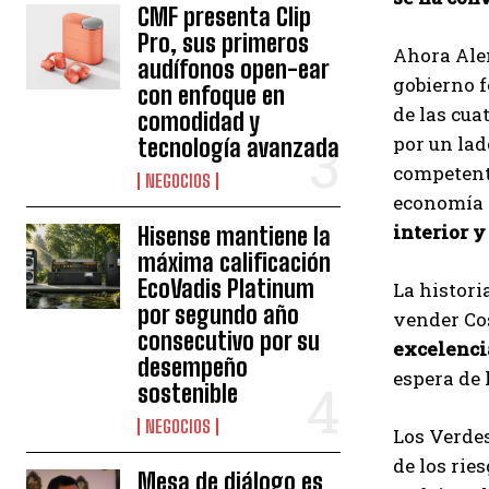
CMF presenta Clip
Pro, sus primeros
Ahora Ale
audífonos open-ear
gobierno f
con enfoque en
de las cua
comodidad y
por un lad
tecnología avanzada
competent
NEGOCIOS
economía (
interior y
Hisense mantiene la
máxima calificación
EcoVadis Platinum
La histori
por segundo año
vender Cos
consecutivo por su
excelenci
desempeño
espera de l
sostenible
NEGOCIOS
Los Verdes
de los rie
Mesa de diálogo es