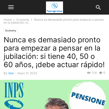
Home
Economy
Nunca es demasiado pronto para empezar a pensar
en la jubilación: si...
Economy
Nunca es demasiado pronto
para empezar a pensar en la
jubilación: si tiene 40, 50 o
60 años, ¡debe actuar rápido!
124
0
By
Izer
-
mayo 21, 2023