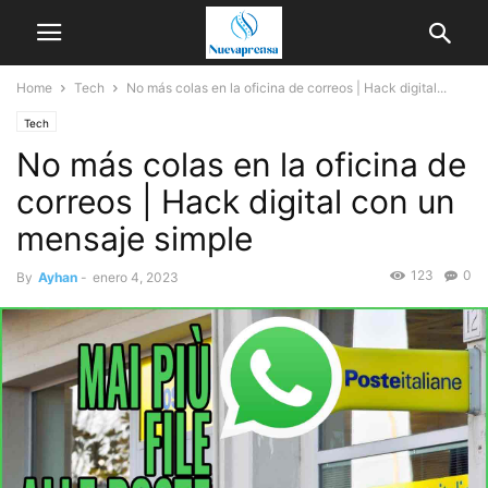
Home
Tech
No más colas en la oficina de correos | Hack digital...
Tech
No más colas en la oficina de
correos | Hack digital con un
mensaje simple
123
0
By
Ayhan
-
enero 4, 2023