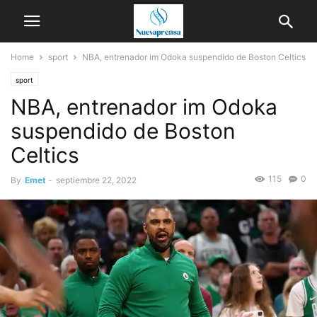
Home
sport
NBA, entrenador im Odoka suspendido de Boston Celtics
sport
NBA, entrenador im Odoka
suspendido de Boston
Celtics
115
0
By
Emet
-
septiembre 22, 2022